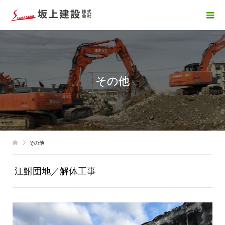
その他
その他
江鮒団地／解体工事