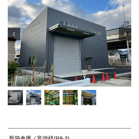


新築倉庫／富強様(R8-3)