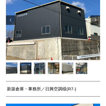


新築倉庫・事務所／日興空調様(R7-)